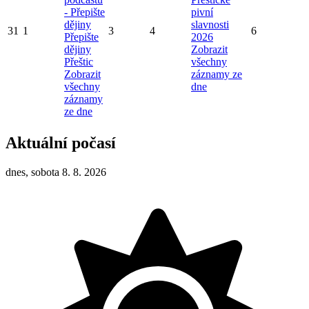
- Přepište
pivní
dějiny
slavnosti
31
1
3
4
6
Přepište
2026
dějiny
Zobrazit
Přeštic
všechny
Zobrazit
záznamy ze
všechny
dne
záznamy
ze dne
Aktuální počasí
dnes, sobota 8. 8. 2026