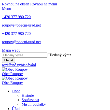
Rovnou na obsah
Rovnou na menu
Menu
+420 377 980 720
roupov@obecni-urad.net
+420 377 980 720
roupov@obecni-urad.net
Mapa webu
Hledaný výraz
Hledat
rozšířené vyhledávání
Obec
Roupov
Obec
Roupov
Obec
Historie
Současnost
Místní poplatky
Úřad