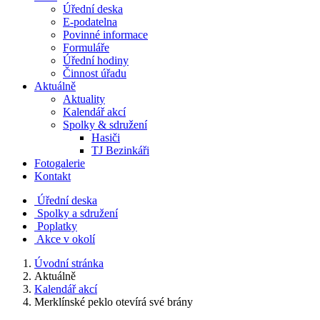
Úřední deska
E-podatelna
Povinné informace
Formuláře
Úřední hodiny
Činnost úřadu
Aktuálně
Aktuality
Kalendář akcí
Spolky & sdružení
Hasiči
TJ Bezinkáři
Fotogalerie
Kontakt
Úřední deska
Spolky a sdružení
Poplatky
Akce v okolí
Úvodní stránka
Aktuálně
Kalendář akcí
Merklínské peklo otevírá své brány