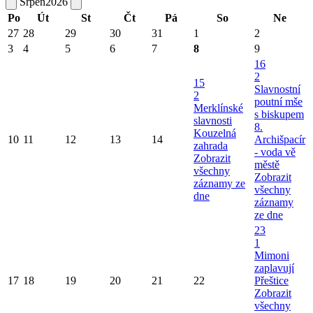
Srpen
2026
Po
Út
St
Čt
Pá
So
Ne
27
28
29
30
31
1
2
3
4
5
6
7
8
9
16
2
15
Slavnostní
2
poutní mše
Merklínské
s biskupem
slavnosti
8.
Kouzelná
10
11
12
13
14
Archišpacír
zahrada
- voda vě
Zobrazit
městě
všechny
Zobrazit
záznamy ze
všechny
dne
záznamy
ze dne
23
1
Mimoni
zaplavují
17
18
19
20
21
22
Přeštice
Zobrazit
všechny