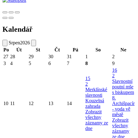
Kalendář
Srpen
2026
Po
Út
St
Čt
Pá
So
Ne
27
28
29
30
31
1
2
3
4
5
6
7
8
9
16
2
15
Slavnostní
2
poutní mše
Merklínské
s biskupem
slavnosti
8.
Kouzelná
10
11
12
13
14
Archišpacír
zahrada
- voda vě
Zobrazit
městě
všechny
Zobrazit
záznamy ze
všechny
dne
záznamy
ze dne