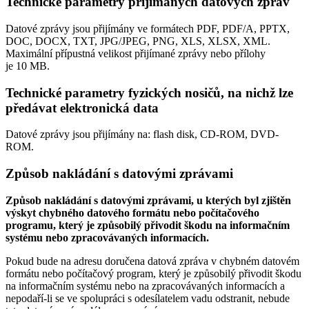
Technické parametry přijímaných datových zpráv
Datové zprávy jsou přijímány ve formátech
PDF, PDF/A, PPTX,
DOC, DOCX, TXT, JPG/JPEG, PNG, XLS, XLSX, XML.
Maximální přípustná velikost přijímané zprávy nebo přílohy
je
10 MB
.
Technické parametry fyzických nosičů, na nichž lze
předávat elektronická data
Datové zprávy jsou přijímány na:
flash disk, CD-ROM, DVD-
ROM.
Způsob nakládání s datovými zprávami
Způsob nakládání s datovými zprávami, u kterých byl zjištěn
výskyt chybného datového formátu nebo počítačového
programu, který je způsobilý přivodit škodu na informačním
systému nebo zpracovávaných informacích.
Pokud bude na adresu doručena datová zpráva v chybném datovém
formátu nebo počítačový program, který je způsobilý přivodit škodu
na informačním systému nebo na zpracovávaných informacích a
nepodaří-li se ve spolupráci s odesílatelem vadu odstranit, nebude