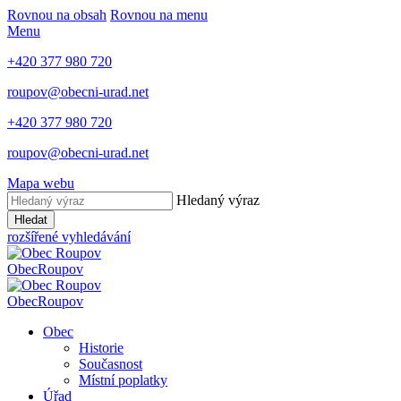
Rovnou na obsah
Rovnou na menu
Menu
+420 377 980 720
roupov@obecni-urad.net
+420 377 980 720
roupov@obecni-urad.net
Mapa webu
Hledaný výraz
Hledat
rozšířené vyhledávání
Obec
Roupov
Obec
Roupov
Obec
Historie
Současnost
Místní poplatky
Úřad