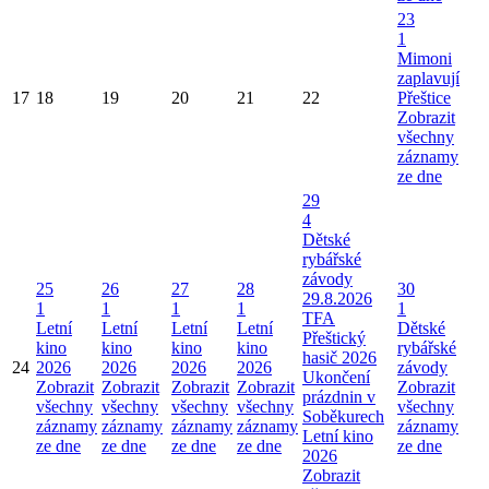
23
1
Mimoni
zaplavují
17
18
19
20
21
22
Přeštice
Zobrazit
všechny
záznamy
ze dne
29
4
Dětské
rybářské
závody
25
26
27
28
30
29.8.2026
1
1
1
1
1
TFA
Letní
Letní
Letní
Letní
Dětské
Přeštický
kino
kino
kino
kino
rybářské
hasič 2026
24
2026
2026
2026
2026
závody
Ukončení
Zobrazit
Zobrazit
Zobrazit
Zobrazit
Zobrazit
prázdnin v
všechny
všechny
všechny
všechny
všechny
Soběkurech
záznamy
záznamy
záznamy
záznamy
záznamy
Letní kino
ze dne
ze dne
ze dne
ze dne
ze dne
2026
Zobrazit