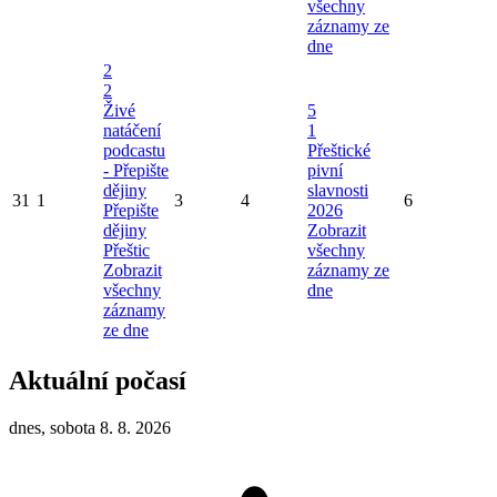
všechny
záznamy ze
dne
2
2
Živé
5
natáčení
1
podcastu
Přeštické
- Přepište
pivní
dějiny
slavnosti
31
1
3
4
6
Přepište
2026
dějiny
Zobrazit
Přeštic
všechny
Zobrazit
záznamy ze
všechny
dne
záznamy
ze dne
Aktuální počasí
dnes, sobota 8. 8. 2026