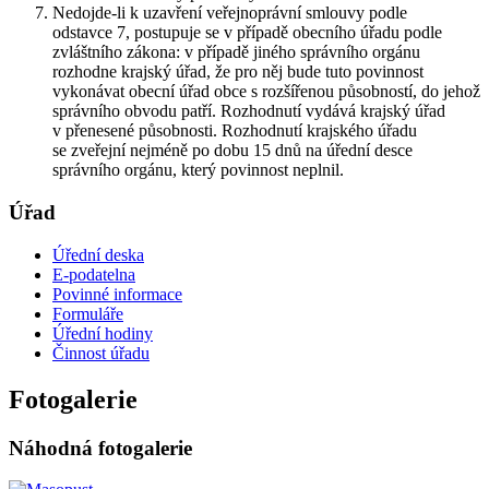
Nedojde-li k uzavření veřejnoprávní smlouvy podle
odstavce 7, postupuje se v případě obecního úřadu podle
zvláštního zákona: v případě jiného správního orgánu
rozhodne krajský úřad, že pro něj bude tuto povinnost
vykonávat obecní úřad obce s rozšířenou působností, do jehož
správního obvodu patří. Rozhodnutí vydává krajský úřad
v přenesené působnosti. Rozhodnutí krajského úřadu
se zveřejní nejméně po dobu 15 dnů na úřední desce
správního orgánu, který povinnost neplnil.
Úřad
Úřední deska
E-podatelna
Povinné informace
Formuláře
Úřední hodiny
Činnost úřadu
Fotogalerie
Náhodná fotogalerie