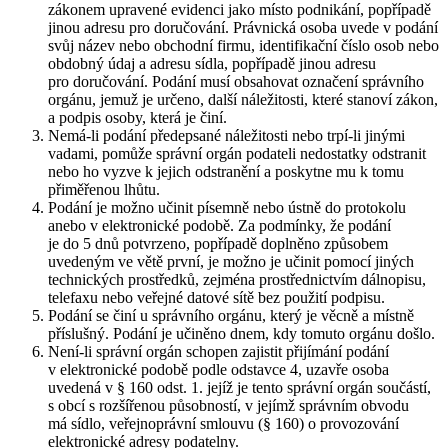
zákonem upravené evidenci jako místo podnikání, popřípadě
jinou adresu pro doručování. Právnická osoba uvede v podání
svůj název nebo obchodní firmu, identifikační číslo osob nebo
obdobný údaj a adresu sídla, popřípadě jinou adresu
pro doručování. Podání musí obsahovat označení správního
orgánu, jemuž je určeno, další náležitosti, které stanoví zákon,
a podpis osoby, která je činí.
Nemá-li podání předepsané náležitosti nebo trpí-li jinými
vadami, pomůže správní orgán podateli nedostatky odstranit
nebo ho vyzve k jejich odstranění a poskytne mu k tomu
přiměřenou lhůtu.
Podání je možno učinit písemně nebo ústně do protokolu
anebo v elektronické podobě. Za podmínky, že podání
je do 5 dnů potvrzeno, popřípadě doplněno způsobem
uvedeným ve větě první, je možno je učinit pomocí jiných
technických prostředků, zejména prostřednictvím dálnopisu,
telefaxu nebo veřejné datové sítě bez použití podpisu.
Podání se činí u správního orgánu, který je věcně a místně
příslušný. Podání je učiněno dnem, kdy tomuto orgánu došlo.
Není-li správní orgán schopen zajistit přijímání podání
v elektronické podobě podle odstavce 4, uzavře osoba
uvedená v § 160 odst. 1. jejíž je tento správní orgán součástí,
s obcí s rozšířenou působností, v jejímž správním obvodu
má sídlo, veřejnoprávní smlouvu (§ 160) o provozování
elektronické adresy podatelny.