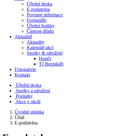
Úřední deska
E-podatelna
Povinné informace
Formuláře
Úřední hodiny
Činnost úřadu
Aktuálně
Aktuality
Kalendář akcí
Spolky & sdružení
Hasiči
TJ Bezinkáři
Fotogalerie
Kontakt
Úřední deska
Spolky a sdružení
Poplatky
Akce v okolí
Úvodní stránka
Úřad
E-podatelna