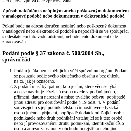
tato datová zpráva dále zpracovávána.
Způsob nakládání s neúplným anebo poškozeným dokumentem
v analogové podobě nebo dokumentem v elektronické podobě.
Pokud bude na adresu doručen neúplný nebo poškozený dokument
v analogové nebo elektronické podobě a nepodaří-li se ve spolupráci
s odesílatelem tuto vadu odstranit, nebude tento dokument dále
zpracováván.
Podání podle § 37 zákona č. 500/2004 Sb.,
správní řád
Podání je úkonem směřujícím vůči správnímu orgánu. Podání
se posuzuje podle svého skutečného obsahu a bez ohledu
na to, jak je označeno.
Z podání musí být patrno, kdo je činí, které věci se týká
a co se navrhuje. Fyzická osoba uvede v podání jméno,
příjmení, datum narození a místo trvalého pobytu, popřípadě
jinou adresu pro doručování podle § 19 odst. 4. V podání
souvisejícím s její podnikatelskou činností uvede fyzická
osoba jméno a příjmení, popřípadě dodatek odlišující osobu
podnikatele nebo druh podnikání vztahující se k této osobě
nebo jí provozovanému druhu podnikání, identifikační číslo
osob a adresu zapsanou v obchodním rejstříku nebo jiné