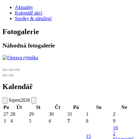
Aktuality
Kalendář akcí
Spolky & sdružení
Fotogalerie
Náhodná fotogalerie
Kalendář
Srpen
2026
Po
Út
St
Čt
Pá
So
Ne
27
28
29
30
31
1
2
3
4
5
6
7
8
9
16
2
15
Slavnostní