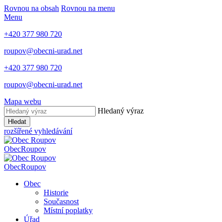
Rovnou na obsah
Rovnou na menu
Menu
+420 377 980 720
roupov@obecni-urad.net
+420 377 980 720
roupov@obecni-urad.net
Mapa webu
Hledaný výraz
Hledat
rozšířené vyhledávání
Obec
Roupov
Obec
Roupov
Obec
Historie
Současnost
Místní poplatky
Úřad