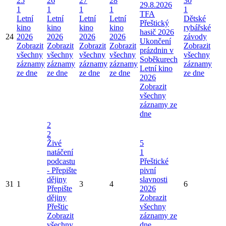
25
26
27
28
30
29.8.2026
1
1
1
1
1
TFA
Letní
Letní
Letní
Letní
Dětské
Přeštický
kino
kino
kino
kino
rybářské
hasič 2026
24
2026
2026
2026
2026
závody
Ukončení
Zobrazit
Zobrazit
Zobrazit
Zobrazit
Zobrazit
prázdnin v
všechny
všechny
všechny
všechny
všechny
Soběkurech
záznamy
záznamy
záznamy
záznamy
záznamy
Letní kino
ze dne
ze dne
ze dne
ze dne
ze dne
2026
Zobrazit
všechny
záznamy ze
dne
2
2
Živé
5
natáčení
1
podcastu
Přeštické
- Přepište
pivní
dějiny
slavnosti
31
1
3
4
6
Přepište
2026
dějiny
Zobrazit
Přeštic
všechny
Zobrazit
záznamy ze
všechny
dne