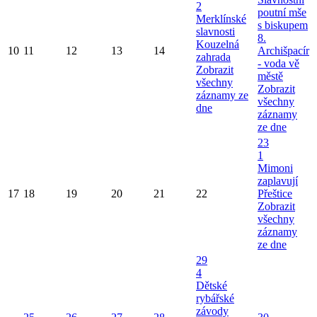
2
poutní mše
Merklínské
s biskupem
slavnosti
8.
Kouzelná
10
11
12
13
14
Archišpacír
zahrada
- voda vě
Zobrazit
městě
všechny
Zobrazit
záznamy ze
všechny
dne
záznamy
ze dne
23
1
Mimoni
zaplavují
17
18
19
20
21
22
Přeštice
Zobrazit
všechny
záznamy
ze dne
29
4
Dětské
rybářské
závody