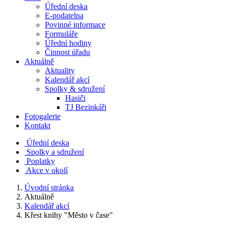
Úřední deska
E-podatelna
Povinné informace
Formuláře
Úřední hodiny
Činnost úřadu
Aktuálně
Aktuality
Kalendář akcí
Spolky & sdružení
Hasiči
TJ Bezinkáři
Fotogalerie
Kontakt
Úřední deska
Spolky a sdružení
Poplatky
Akce v okolí
Úvodní stránka
Aktuálně
Kalendář akcí
Křest knihy "Město v čase"