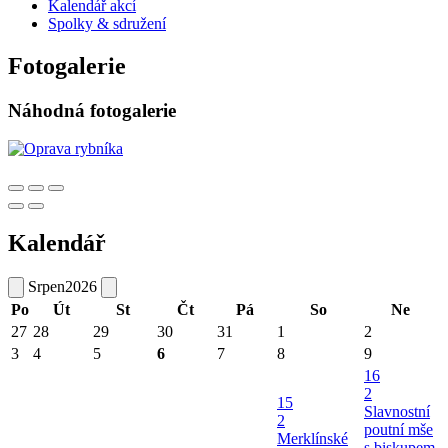
Kalendář akcí
Spolky & sdružení
Fotogalerie
Náhodná fotogalerie
Kalendář
Srpen
2026
Po
Út
St
Čt
Pá
So
Ne
27
28
29
30
31
1
2
3
4
5
6
7
8
9
16
2
15
Slavnostní
2
poutní mše
Merklínské
s biskupem