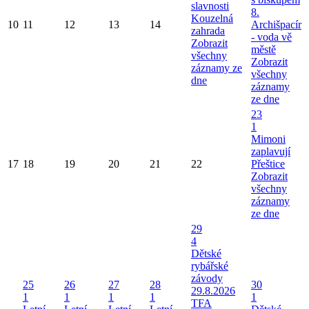
slavnosti
8.
Kouzelná
10
11
12
13
14
Archišpacír
zahrada
- voda vě
Zobrazit
městě
všechny
Zobrazit
záznamy ze
všechny
dne
záznamy
ze dne
23
1
Mimoni
zaplavují
17
18
19
20
21
22
Přeštice
Zobrazit
všechny
záznamy
ze dne
29
4
Dětské
rybářské
závody
25
26
27
28
30
29.8.2026
1
1
1
1
1
TFA