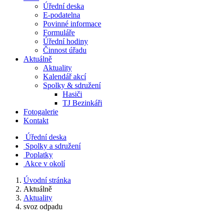
Úřední deska
E-podatelna
Povinné informace
Formuláře
Úřední hodiny
Činnost úřadu
Aktuálně
Aktuality
Kalendář akcí
Spolky & sdružení
Hasiči
TJ Bezinkáři
Fotogalerie
Kontakt
Úřední deska
Spolky a sdružení
Poplatky
Akce v okolí
Úvodní stránka
Aktuálně
Aktuality
svoz odpadu