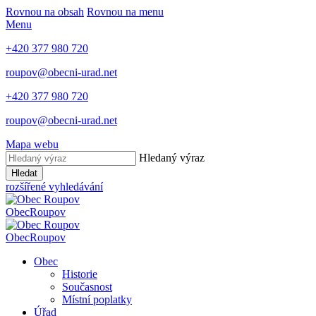
Rovnou na obsah
Rovnou na menu
Menu
+420 377 980 720
roupov@obecni-urad.net
+420 377 980 720
roupov@obecni-urad.net
Mapa webu
Hledaný výraz
Hledat
rozšířené vyhledávání
Obec
Roupov
Obec
Roupov
Obec
Historie
Současnost
Místní poplatky
Úřad