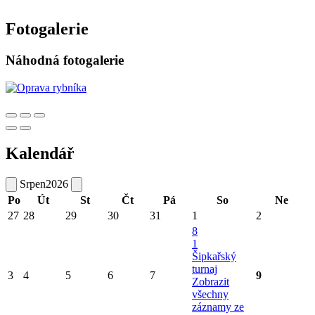
Fotogalerie
Náhodná fotogalerie
Kalendář
Srpen
2026
Po
Út
St
Čt
Pá
So
Ne
27
28
29
30
31
1
2
8
1
Šipkařský
turnaj
3
4
5
6
7
9
Zobrazit
všechny
záznamy ze