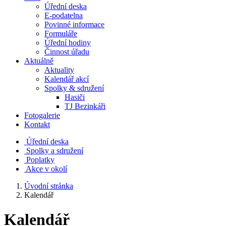
Úřední deska
E-podatelna
Povinné informace
Formuláře
Úřední hodiny
Činnost úřadu
Aktuálně
Aktuality
Kalendář akcí
Spolky & sdružení
Hasiči
TJ Bezinkáři
Fotogalerie
Kontakt
Úřední deska
Spolky a sdružení
Poplatky
Akce v okolí
Úvodní stránka
Kalendář
Kalendář