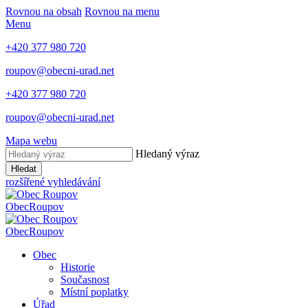
Rovnou na obsah
Rovnou na menu
Menu
+420 377 980 720
roupov@obecni-urad.net
+420 377 980 720
roupov@obecni-urad.net
Mapa webu
Hledaný výraz
Hledat
rozšířené vyhledávání
Obec
Roupov
Obec
Roupov
Obec
Historie
Současnost
Místní poplatky
Úřad