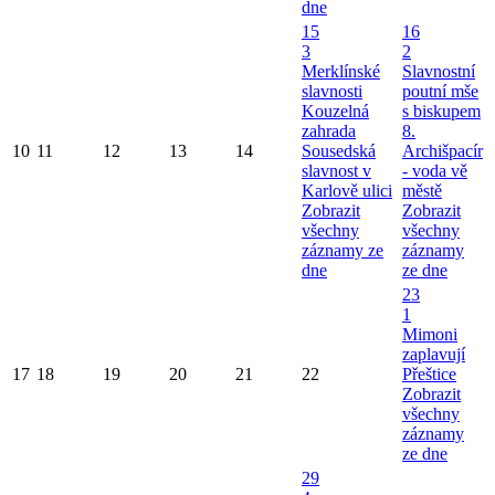
dne
15
16
3
2
Merklínské
Slavnostní
slavnosti
poutní mše
Kouzelná
s biskupem
zahrada
8.
10
11
12
13
14
Sousedská
Archišpacír
slavnost v
- voda vě
Karlově ulici
městě
Zobrazit
Zobrazit
všechny
všechny
záznamy ze
záznamy
dne
ze dne
23
1
Mimoni
zaplavují
17
18
19
20
21
22
Přeštice
Zobrazit
všechny
záznamy
ze dne
29