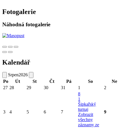
Fotogalerie
Náhodná fotogalerie
Kalendář
Srpen
2026
Po
Út
St
Čt
Pá
So
Ne
27
28
29
30
31
1
2
8
1
Šipkařský
turnaj
3
4
5
6
7
9
Zobrazit
všechny
záznamy ze