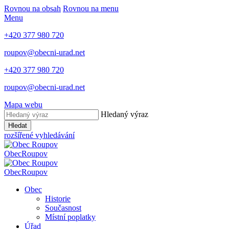
Rovnou na obsah
Rovnou na menu
Menu
+420 377 980 720
roupov@obecni-urad.net
+420 377 980 720
roupov@obecni-urad.net
Mapa webu
Hledaný výraz
Hledat
rozšířené vyhledávání
Obec
Roupov
Obec
Roupov
Obec
Historie
Současnost
Místní poplatky
Úřad