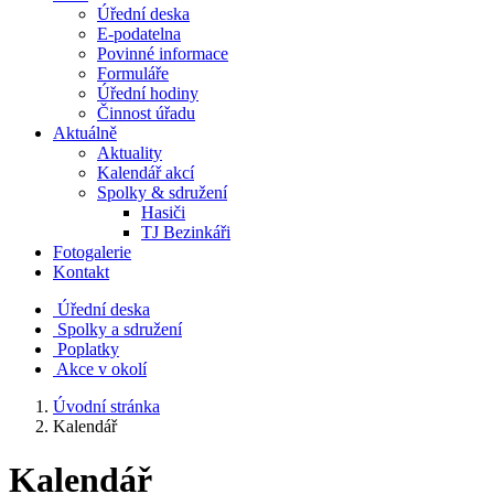
Úřední deska
E-podatelna
Povinné informace
Formuláře
Úřední hodiny
Činnost úřadu
Aktuálně
Aktuality
Kalendář akcí
Spolky & sdružení
Hasiči
TJ Bezinkáři
Fotogalerie
Kontakt
Úřední deska
Spolky a sdružení
Poplatky
Akce v okolí
Úvodní stránka
Kalendář
Kalendář