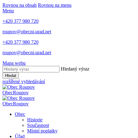
Rovnou na obsah
Rovnou na menu
Menu
+420 377 980 720
roupov@obecni-urad.net
+420 377 980 720
roupov@obecni-urad.net
Mapa webu
Hledaný výraz
Hledat
rozšířené vyhledávání
Obec
Roupov
Obec
Roupov
Obec
Historie
Současnost
Místní poplatky
Úřad