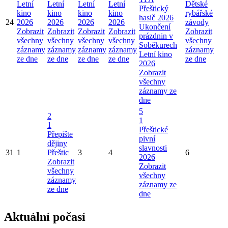
Letní
Letní
Letní
Letní
Dětské
Přeštický
kino
kino
kino
kino
rybářské
hasič 2026
24
2026
2026
2026
2026
závody
Ukončení
Zobrazit
Zobrazit
Zobrazit
Zobrazit
Zobrazit
prázdnin v
všechny
všechny
všechny
všechny
všechny
Soběkurech
záznamy
záznamy
záznamy
záznamy
záznamy
Letní kino
ze dne
ze dne
ze dne
ze dne
ze dne
2026
Zobrazit
všechny
záznamy ze
dne
5
2
1
1
Přeštické
Přepište
pivní
dějiny
slavnosti
31
1
Přeštic
3
4
6
2026
Zobrazit
Zobrazit
všechny
všechny
záznamy
záznamy ze
ze dne
dne
Aktuální počasí