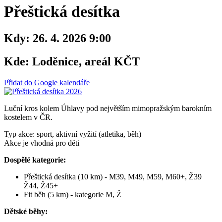
Přeštická desítka
Kdy:
26. 4. 2026 9:00
Kde:
Loděnice, areál KČT
Přidat do Google kalendáře
Luční kros kolem Úhlavy pod největším mimopražským barokním
kostelem v ČR.
Typ akce: sport, aktivní vyžití (atletika, běh)
Akce je vhodná pro děti
Dospělé kategorie:
Přeštická desítka (10 km) - M39, M49, M59, M60+, Ž39
Ž44, Ž45+
Fit běh (5 km) - kategorie M, Ž
Dětské běhy: