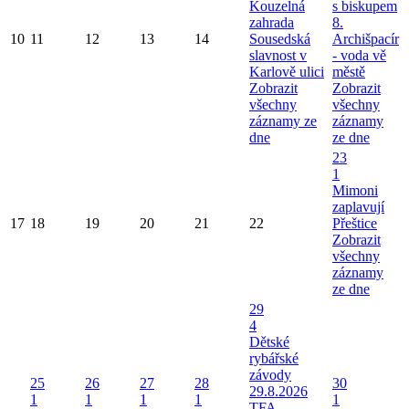
Kouzelná
s biskupem
zahrada
8.
10
11
12
13
14
Sousedská
Archišpacír
slavnost v
- voda vě
Karlově ulici
městě
Zobrazit
Zobrazit
všechny
všechny
záznamy ze
záznamy
dne
ze dne
23
1
Mimoni
zaplavují
17
18
19
20
21
22
Přeštice
Zobrazit
všechny
záznamy
ze dne
29
4
Dětské
rybářské
závody
25
26
27
28
30
29.8.2026
1
1
1
1
1
TFA