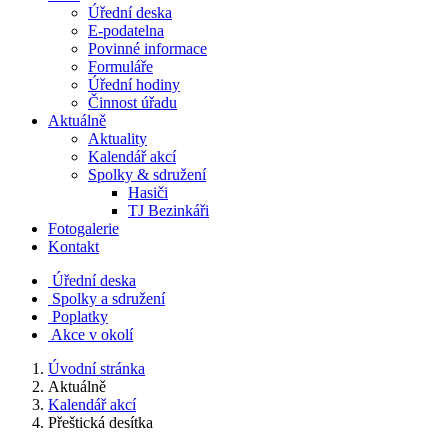
Úřední deska
E-podatelna
Povinné informace
Formuláře
Úřední hodiny
Činnost úřadu
Aktuálně
Aktuality
Kalendář akcí
Spolky & sdružení
Hasiči
TJ Bezinkáři
Fotogalerie
Kontakt
Úřední deska
Spolky a sdružení
Poplatky
Akce v okolí
Úvodní stránka
Aktuálně
Kalendář akcí
Přeštická desítka