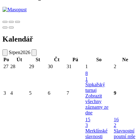
Kalendář
Srpen
2026
Po
Út
St
Čt
Pá
So
Ne
27
28
29
30
31
1
2
8
1
Šipkařský
turnaj
3
4
5
6
7
9
Zobrazit
všechny
záznamy ze
dne
15
16
3
2
Merklínské
Slavnostní
slavnosti
poutní mše