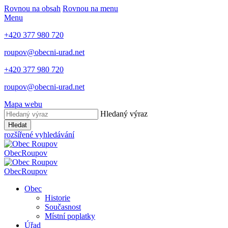
Rovnou na obsah
Rovnou na menu
Menu
+420 377 980 720
roupov@obecni-urad.net
+420 377 980 720
roupov@obecni-urad.net
Mapa webu
Hledaný výraz
Hledat
rozšířené vyhledávání
Obec
Roupov
Obec
Roupov
Obec
Historie
Současnost
Místní poplatky
Úřad