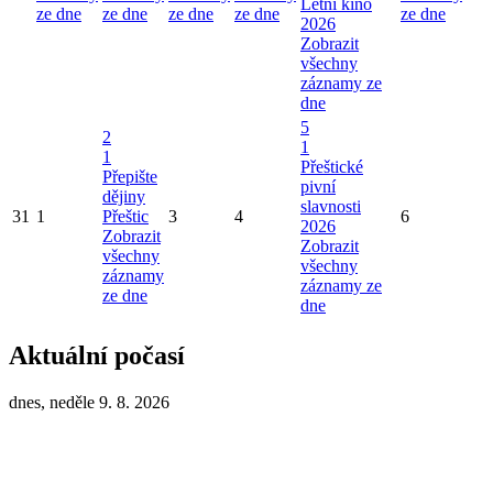
Letní kino
ze dne
ze dne
ze dne
ze dne
ze dne
2026
Zobrazit
všechny
záznamy ze
dne
5
2
1
1
Přeštické
Přepište
pivní
dějiny
slavnosti
31
1
Přeštic
3
4
6
2026
Zobrazit
Zobrazit
všechny
všechny
záznamy
záznamy ze
ze dne
dne
Aktuální počasí
dnes, neděle 9. 8. 2026