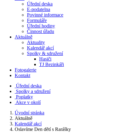
Úřední deska
E-podatelna
Povinné informace
Formuláře
Úřední hodiny
Činnost úřadu
Aktuálně
Aktuality
Kalendář akcí
Spolky & sdružení
Hasiči
TJ Bezinkáři
Fotogalerie
Kontakt
Úřední deska
Spolky a sdružení
Poplatky
Akce v okolí
Úvodní stránka
Aktuálně
Kalendář akcí
Oslavíme Den dětí s Rarášky