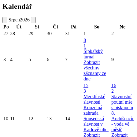
Kalendář
Srpen
2026
Po
Út
St
Čt
Pá
So
Ne
27
28
29
30
31
1
2
8
1
Šipkařský
turnaj
3
4
5
6
7
9
Zobrazit
všechny
záznamy ze
dne
15
16
3
2
Merklínské
Slavnostní
slavnosti
poutní mše
Kouzelná
s biskupem
zahrada
8.
10
11
12
13
14
Sousedská
Archišpacír
slavnost v
- voda vě
Karlově ulici
městě
Zobrazit
Zobrazit